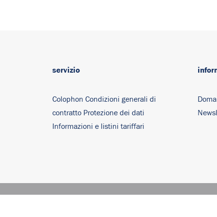
servizio
infor
Colophon
Condizioni generali di
Doma
contratto
Protezione dei dati
Newsl
Informazioni e listini tariffari
© 2026 Esperto EPR di Interzero. Tutti i diritti riservati