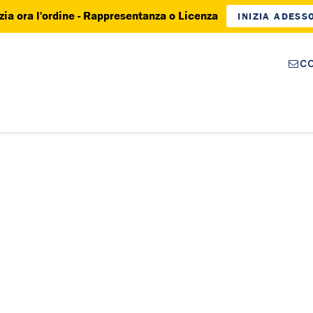
izia ora l'ordine - Rappresentanza o Licenza
INIZIA ADESS
C